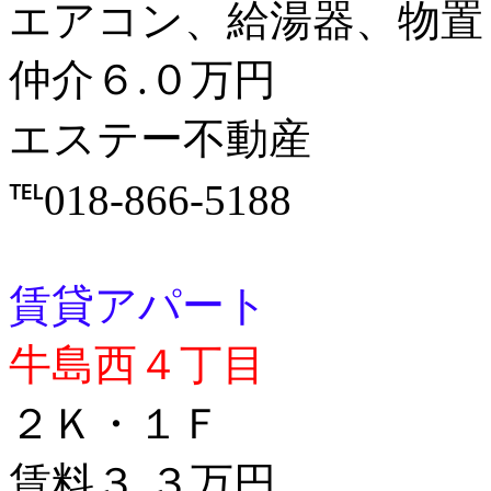
エアコン、給湯器、物置
仲介６.０万円
エステー不動産
℡018-866-5188
賃貸アパート
牛島西４丁目
２Ｋ・１Ｆ
賃料３.３万円