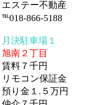
エステー不動産
℡018-866-5188
月決駐車場１
旭南２丁目
賃料７千円
リモコン保証金
預り金１.５万円
仲介７千円