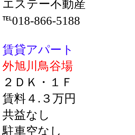
エステー不動産
℡018-866-5188
賃貸アパート
外旭川鳥谷場
２ＤＫ・１Ｆ
賃料４.３万円
共益なし
駐車空なし