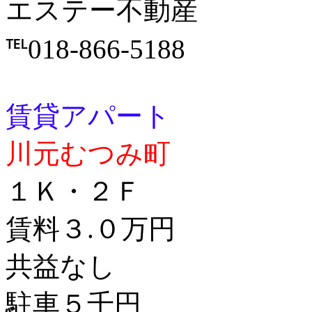
エステー不動産
℡018-866-5188
賃貸アパート
川元むつみ町
１Ｋ・２Ｆ
賃料３.０万円
共益なし
駐車５千円