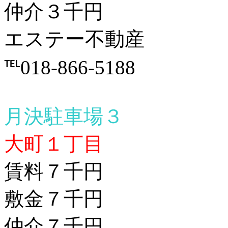
仲介３千円
エステー不動産
℡018-866-5188
月決駐車場３
大町１丁目
賃料７千円
敷金７千円
仲介７千円