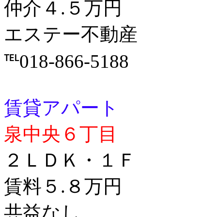
仲介４.５万円
エステー不動産
℡018-866-5188
賃貸アパート
泉中央６丁目
２ＬＤＫ・１Ｆ
賃料５.８万円
共益なし