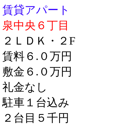
賃貸アパート
泉中央６丁目
２ＬＤＫ・２F
賃料６.０万円
敷金６.０万円
礼金なし
駐車１台込み
２台目５千円